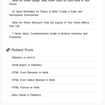
Vastu for Home Design: Ideal Room Sizes for Each Area of Your
House
12 Vastu Remedies for Peace of Mind: Create a Calm and
Harmonious Environment
Vastu for Room Structure: How the Layout of Your Home Affects
Your Life
7 Home Vastu: Comprehensive Guide to Achieve Harmony and
Prosperity
Related Posts
Palmistry in short-5
Small fingers in Palmistry
HTML Form Elements in Hindi
HTML Form Select Element in Hindi
HTML Favicon in Hindi
Artist Hands in Palmistry