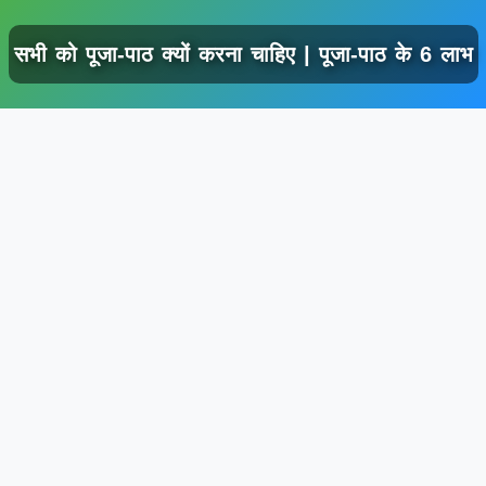
सभी को पूजा-पाठ क्यों करना चाहिए | पूजा-पाठ के 6 लाभ