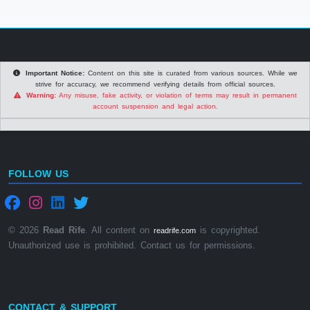
Important Notice:
Content on this site is curated from various sources. While we
strive for accuracy, we recommend verifying details from official sources.
Warning:
Any misuse, fake activity, or violation of terms may result in permanent
account suspension and legal action.
FOLLOW US
© 2026
Read Rife
. All content on
is copyrighted.
readrife.com
Unauthorized use is prohibited. Contact us for permissions.
CONTACT & SUPPORT