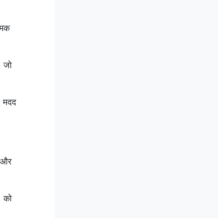
मिक
, जो
ं मदद
ै और
ं को