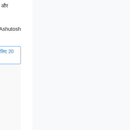
थ और
Ashutosh
 लिए 20