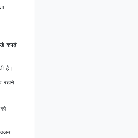
जा
।
खे कपड़े
ती है।
थ रखने
 को
े वजन