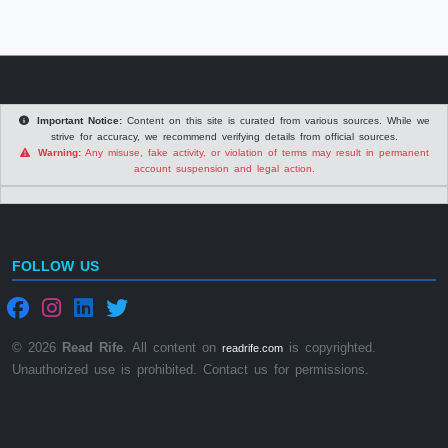
Important Notice:
Content on this site is curated from various sources. While we
strive for accuracy, we recommend verifying details from official sources.
Warning:
Any misuse, fake activity, or violation of terms may result in permanent
account suspension and legal action.
FOLLOW US
© 2026
Read Rife
. All content on
is copyrighted.
readrife.com
Unauthorized use is prohibited. Contact us for permissions.