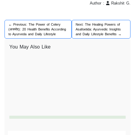
Author :
Rakshit G.
← Previous: The Power of Celery
Next: The Healing Powers of
(अजमोद): 20 Health Benefits According
Asafoetida: Ayurvedic Insights
to Ayurveda and Daily Lifestyle
and Daily Lifestyle Benefits →
You May Also Like