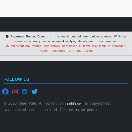
Important Notice:
Content on this site is curated from various sources. While we
strive for accuracy, we recommend verifying details from official sources.
Warning:
Any misuse, fake activity, or violation of terms may result in permanent
account suspension and legal action.
FOLLOW US
© 2026
Read Rife
. All content on
is copyrighted.
readrife.com
Unauthorized use is prohibited. Contact us for permissions.