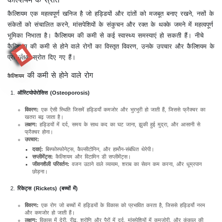
कैल्शियम एक महत्वपूर्ण खनिज है जो हड्डियों और दांतों को मजबूत बनाए रखने, नसों के
संकेतों को संचालित करने, मांसपेशियों के संकुचन और रक्त के थक्के जमने में महत्वपूर्ण
भूमिका निभाता है। कैल्शियम की कमी से कई स्वास्थ्य समस्याएं हो सकती हैं। नीचे
कैल्शियम की कमी से होने वाले रोगों का विस्तृत विवरण, उनके उपचार और कैल्शियम के
RR
प्राकृतिक स्रोत दिए गए हैं।
की कमी से होने वाले रोग
कैल्शियम
ऑस्टियोपोरोसिस (Osteoporosis)
विवरण:
एक ऐसी स्थिति जिसमें हड्डियाँ कमजोर और भुरभुरी हो जाती हैं, जिससे फ्रैक्चर का
खतरा बढ़ जाता है।
लक्षण:
हड्डियों में दर्द, समय के साथ कद का घट जाना, झुकी हुई मुद्रा, और आसानी से
फ्रैक्चर होना।
उपचार:
दवाएं:
बिस्फोस्फोनेट्स, कैल्सीटोनिन, और हार्मोन-संबंधित थेरेपी।
सप्लीमेंट्स:
कैल्शियम और विटामिन डी सप्लीमेंट्स।
जीवनशैली परिवर्तन:
वजन उठाने वाले व्यायाम, शराब का सेवन कम करना, और धूम्रपान
छोड़ना।
रिकेट्स (Rickets) (बच्चों में)
विवरण:
एक रोग जो बच्चों में हड्डियों के विकास को प्रभावित करता है, जिससे हड्डियाँ नरम
और कमजोर हो जाती हैं।
लक्षण:
विकास में देरी, रीढ़, श्रोणि और पैरों में दर्द, मांसपेशियों में कमजोरी, और कंकाल की